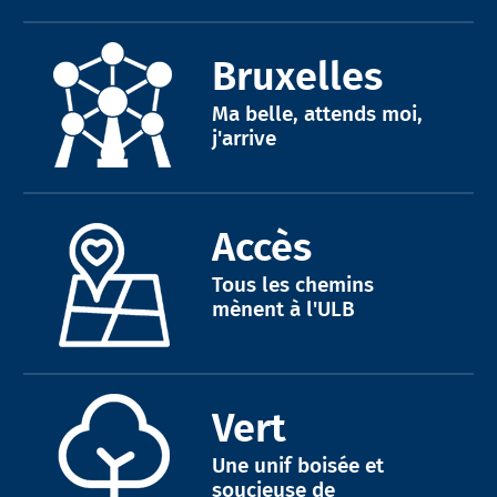
Bruxelles
Ma belle, attends moi,
j'arrive
Accès
Tous les chemins
mènent à l'ULB
Vert
Une unif boisée et
soucieuse de