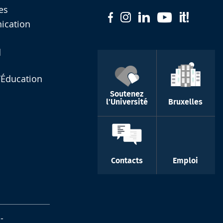
es
nication
d
l’Éducation
Soutenez
l'Université
Bruxelles
Contacts
Emploi
-