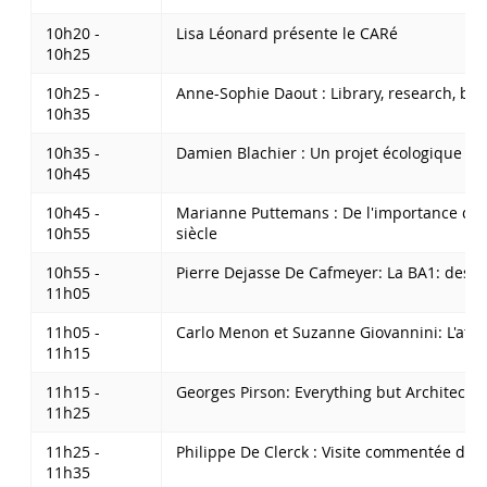
10h20 -
Lisa Léonard présente le CARé
10h25
10h25 -
Anne-Sophie Daout : Library, research, bo
10h35
10h35 -
Damien Blachier : Un projet écologique et
10h45
10h45 -
Marianne Puttemans : De l'importance de l
10h55
siècle
10h55 -
Pierre Dejasse De Cafmeyer: La BA1: des c
11h05
11h05 -
Carlo Menon et Suzanne Giovannini: L'ateli
11h15
11h15 -
Georges Pirson: Everything but Architectur
11h25
11h25 -
Philippe De Clerck : Visite commentée de l’
11h35