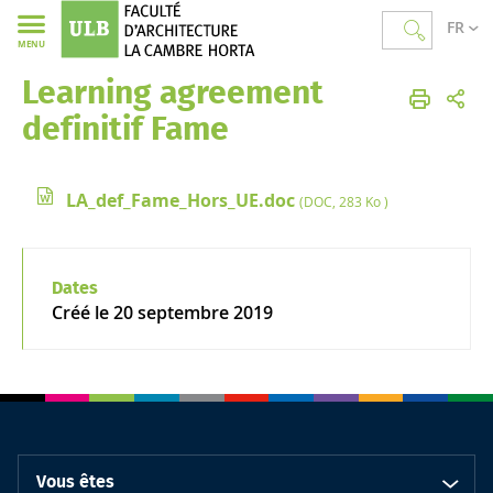
FR
MENU
Learning agreement
Faculté d'Architecture La Cambre Horta
definitif Fame
LA_def_Fame_Hors_UE.doc
(DOC, 283 Ko )
Dates
Créé le
20 septembre 2019
Vous êtes