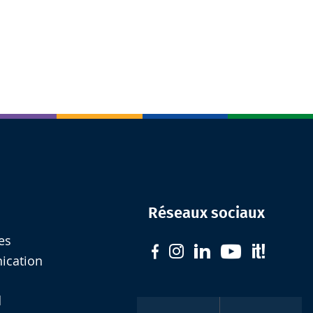
Réseaux sociaux
es
nication
d