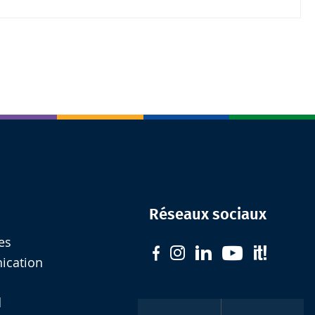
Réseaux sociaux
es
nication
d