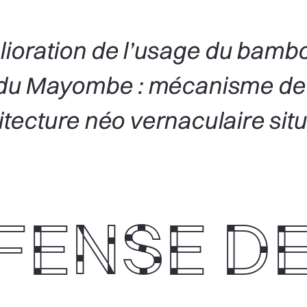
élioration de l’usage du b
es du Mayombe : mécanisme
itecture néo vernaculaire s
FENSE DE