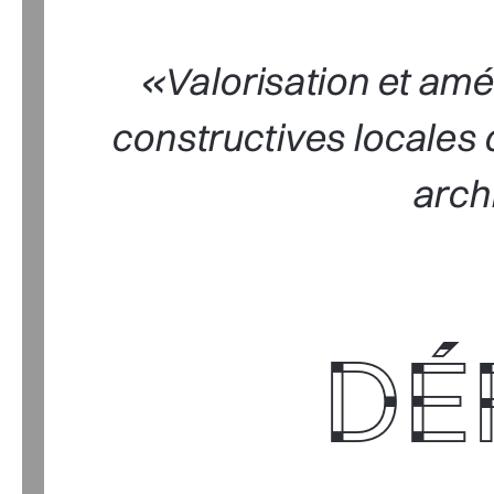
«Valorisation et am
constructives local
arch
DÉ