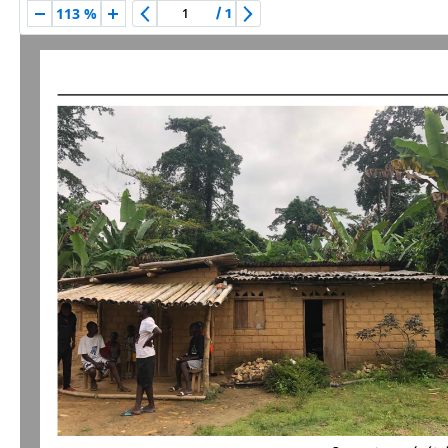
113 %
/
1