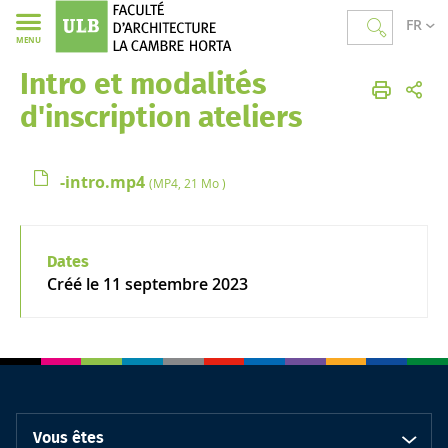
FR
MENU
Intro et modalités
Faculté d'Architecture La Cambre Horta
Accueil
Les études
Ateliers, Questions d'Architecture et SIP
d'inscription ateliers
-intro.mp4
(MP4, 21 Mo )
Dates
Créé le
11 septembre 2023
Vous êtes