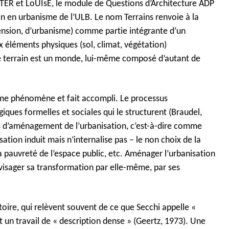
BITER et LoUIsE, le module de Questions d’Architecture ADP
on en urbanisme de l’ULB
. Le nom Terrains renvoie à la
extension, d’urbanisme) comme partie intégrante d’un
x éléments physiques (sol, climat, végétation)
que terrain est un monde, lui-même composé d’autant de
comme phénomène et fait accompli. Le processus
ogiques formelles et sociales qui le structurent (Braudel,
us d’aménagement de l’urbanisation, c’est-à-dire comme
sation induit mais n’internalise pas – le non choix de la
la pauvreté de l’espace public, etc. Aménager l’urbanisation
envisager sa transformation par elle-même, par ses
ritoire, qui relèvent souvent de ce que Secchi appelle «
t un travail de « description dense » (Geertz, 1973). Une