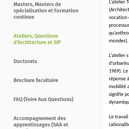
L’atelier
Masters, Masters de
(Architec
spécialisation et Formation
continue
vocation 
processus
qu’anthro
Ateliers, Questions
mondes).
d'Architecture et SIP
L’atelier
Doctorats
d’urbanisa
1969). Le
réponse à
Brochure facultaire
mobilité 
signifie 
FAQ (Foire Aux Questions)
dynamique
Le travail
Accompagnement des
rationali
apprentissages (SAA et