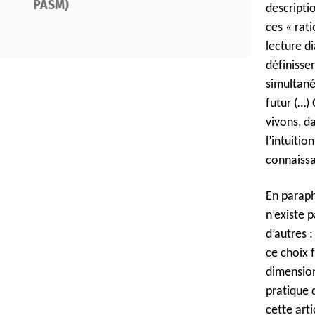
PASM)
descripti
ces « rat
lecture d
définisse
simultané
futur (…)
vivons, d
l’intuiti
connaissa
En paraphr
n’existe p
d’autres 
ce choix 
dimension
pratique 
cette art