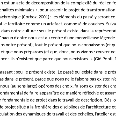
on est un acte de décomposition de la complexité du réel en f
ionalités minimales », pour asseoir le projet de transformation
iachronique (Corboz, 2001) : les éléments du passé y seront co
nt le territoire comme un artefact, composé de couches. Suiv
 dans notre culture : seul le présent existe, dans la représenta
 Chacun d’entre nous est au centre d’une merveilleuse légende 
ans notre présent), tout le présent que nous connaissons (et qu
on et que nous préparons (et que, donc, nous vivons : œuvrer ne
nce : ils n’existent que parce que nous existons.
» (Giò Ponti, 
asant : seul le présent existe. Le passé qui existe dans le prése
as dans le présent, parce que nous ne le faisons pas exister, n’e
: nous (au sens large) opérons des choix, faisons exister des c
fondamental de faire apparaître de manière réfléchie et assum
 fondamentale de projet dans le travail de description. Dès lo
de projet situé à la frontière des disciplines de l’architecture
iculation des dynamiques de travail et des échelles, l’atelier e