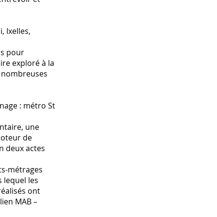
 Ixelles,
es pour
ire exploré à la
les nombreuses
nage : métro St
ntaire, une
moteur de
on deux actes
rts-métrages
 lequel les
éalisés ont
ilien MAB –