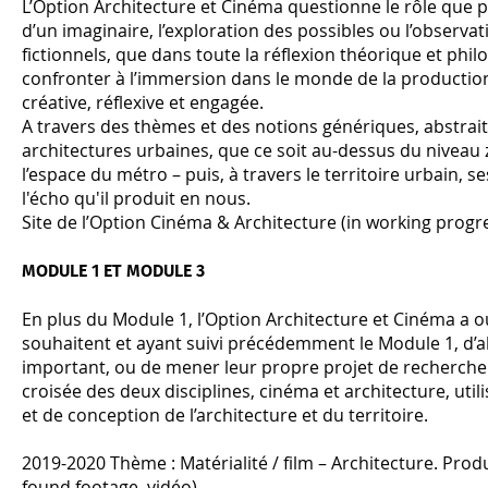
L’Option Architecture et Cinéma questionne le rôle que pe
d’un imaginaire, l’exploration des possibles ou l’observ
fictionnels, que dans toute la réflexion théorique et ph
confronter à l’immersion dans le monde de la production 
créative, réflexive et engagée.
A travers des thèmes et des notions génériques, abstrait
architectures urbaines, que ce soit au-dessus du niveau 
l’espace du métro – puis, à travers le territoire urbain, se
l'écho qu'il produit en nous.
Site de l’Option Cinéma & Architecture (in working progre
MODULE 1 ET MODULE 3
En plus du Module 1, l’Option Architecture et Cinéma a o
souhaitent et ayant suivi précédemment le Module 1, d’a
important, ou de mener leur propre projet de recherche d
croisée des deux disciplines, cinéma et architecture, util
et de conception de l’architecture et du territoire.
2019-2020 Thème : Matérialité / film – Architecture. Pro
found footage, vidéo)