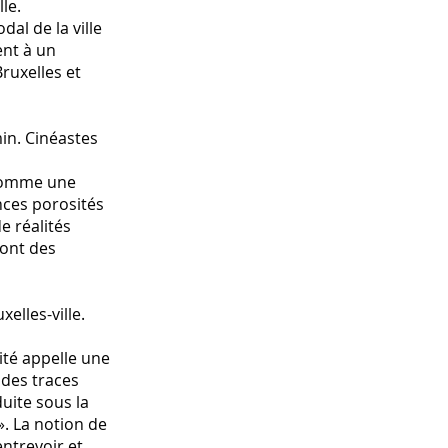
le.
dal de la ville
ent à un
Bruxelles et
in. Cinéastes
 comme une
inces porosités
e réalités
 ont des
elles-ville.
ité appelle une
 des traces
duite sous la
». La notion de
entrevoir et