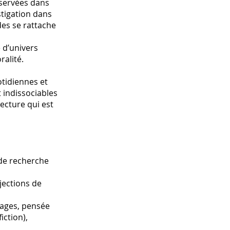
bservées dans
stigation dans
des se rattache
 d’univers
ralité.
otidiennes et
t indissociables
tecture qui est
 de recherche
jections de
mages, pensée
iction),