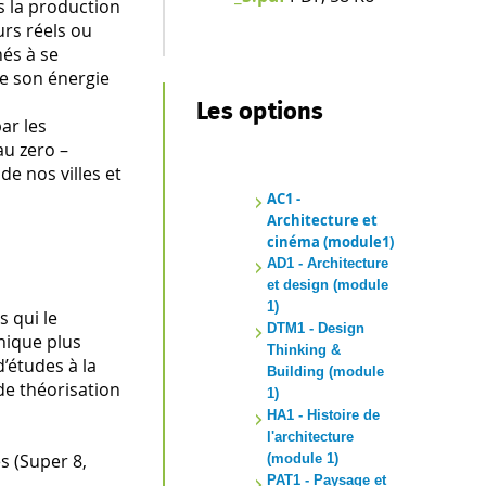
s la production
urs réels ou
nés à se
de son énergie
Les options
ar les
au zero –
de nos villes et
AC1 -
Architecture et
cinéma (module1)
AD1 - Architecture
et design (module
1)
 qui le
DTM1 - Design
nique plus
Thinking &
’études à la
Building (module
 de théorisation
1)
HA1 - Histoire de
l'architecture
s (Super 8,
(module 1)
PAT1 - Paysage et