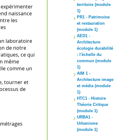
territoire (module
ns expérimenter
1)
rend naissance
PR1 - Patrimoine
ntre les
et restauration
ces
(module 1)
AED1 -
un laboratoire
Architecture
ion de notre
écologie durabilité
atiques, ce qui
: l'échelle du
e en même
commun (module
1)
ville comme un
AIM 1 -
Architecture image
e, tourner et
et média (module
rocessus de
1)
HTC1 - Histoire
Théorie Critique
(module 1)
URBA1 -
s-métrages
Urbanisme
(module 1)