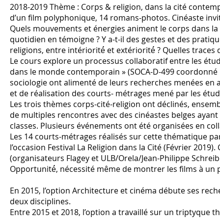
2018-2019 Thème : Corps & religion, dans la cité conte
d’un film polyphonique, 14 romans-photos. Cinéaste invit
Quels mouvements et énergies animent le corps dans la c
quotidien en témoigne ? Y a-t-il des gestes et des pratiqu
religions, entre intériorité́ et extériorité́ ? Quelles traces 
Le cours explore un processus collaboratif entre les étud
dans le monde contemporain » (SOCA-D-499 coordonné pa
sociologie ont alimenté de leurs recherches menées en amo
et de réalisation des courts- métrages mené par les étudi
Les trois thèmes corps-cité-religion ont déclinés, ense
de multiples rencontres avec des cinéastes belges ayant 
classes. Plusieurs événements ont été organisées en coll
Les 14 courts-métrages réalisés sur cette thématique par 
l’occasion Festival La Religion dans la Cité (Février 2019). 
(organisateurs Flagey et ULB/Orela/Jean-Philippe Schreiber
Opportunité́, nécessité même de montrer les films à un pub
En 2015, l’option Architecture et cinéma débute ses rec
deux disciplines.
Entre 2015 et 2018, l’option a travaillé sur un triptyque