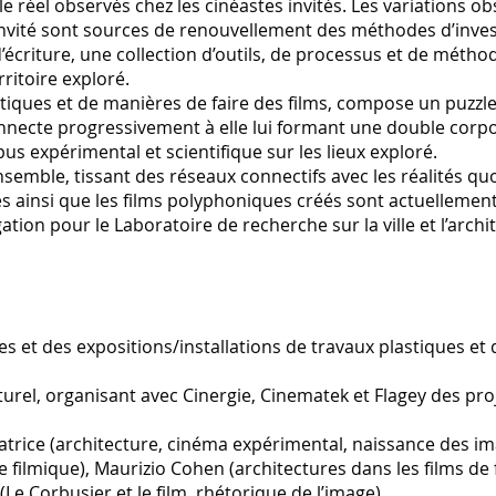
e réel observés chez les cinéastes invités. Les variations o
 invité sont sources de renouvellement des méthodes d’inve
d’écriture, une collection d’outils, de processus et de métho
ritoire exploré.
optiques et de manières de faire des films, compose un puzzle
connecte progressivement à elle lui formant une double corpo
s expérimental et scientifique sur les lieux exploré.
nsemble, tissant des réseaux connectifs avec les réalités qu
ages ainsi que les films polyphoniques créés sont actuellemen
igation pour le Laboratoire de recherche sur la ville et l’archi
s et des expositions/installations de travaux plastiques et
turel, organisant avec Cinergie, Cinematek et Flagey des pro
natrice (architecture, cinéma expérimental, naissance des i
e filmique), Maurizio Cohen (architectures dans les films de f
e Corbusier et le film, rhétorique de l’image)