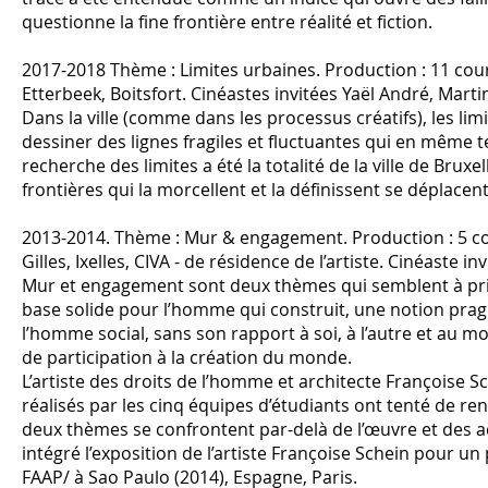
questionne la fine frontière entre réalité et fiction.
2017-2018 Thème : Limites urbaines. Production : 11 cour
Etterbeek, Boitsfort. Cinéastes invitées Yaël André, Mar
Dans la ville (comme dans les processus créatifs), les li
dessiner des lignes fragiles et fluctuantes qui en même te
recherche des limites a été la totalité de la ville de Brux
frontières qui la morcellent et la définissent se déplace
2013-2014. Thème : Mur & engagement. Production : 5 co
Gilles, Ixelles, CIVA - de résidence de l’artiste. Cinéaste i
Mur et engagement sont deux thèmes qui semblent à pri
base solide pour l’homme qui construit, une notion pra
l’homme social, sans son rapport à soi, à l’autre et au 
de participation à la création du monde.
L’artiste des droits de l’homme et architecte Françoise
réalisés par les cinq équipes d’étudiants ont tenté de rend
deux thèmes se confrontent par-delà de l’œuvre et des ac
intégré l’exposition de l’artiste Françoise Schein pour un
FAAP/ à Sao Paulo (2014), Espagne, Paris.