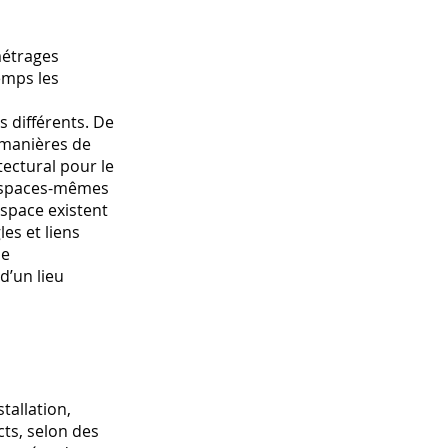
métrages
emps les
 différents. De
‘manières de
ectural pour le
 espaces-mêmes
’espace existent
es et liens
ne
d’un lieu
tallation,
ts, selon des