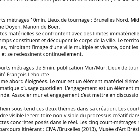
ts métrages 10min. Lieux de tournage : Bruxelles Nord, Midi,
tine Doyen, Manon de Boer.
mites matérielles se confrontent avec des limites immatériell
mps constituent et découpent le corps de la ville. Le territo
elles, miroitant l’image d’une ville multiple et vivante, dont 
nt et se redessinent continuellement.
urts métrages de 5min, publication Mur/Mur. Lieux de tour
nvité François Leboutte
me abord éloignées. Le mur est un élément matériel éléme
gmatique d’usage quotidien. L’engagement est un élément 
monde. Associer mur et engagement c’est mettre en discussi
 Schein sous-tend ces deux thèmes dans sa création. Les cou
re visible le territoire non-visible du processus créatif dans
tes concrètes posés dans le réel. Les cinq court-métrages r
 parcours itinérant : CIVA /Bruxelles (2013), Musée d’Art Brés