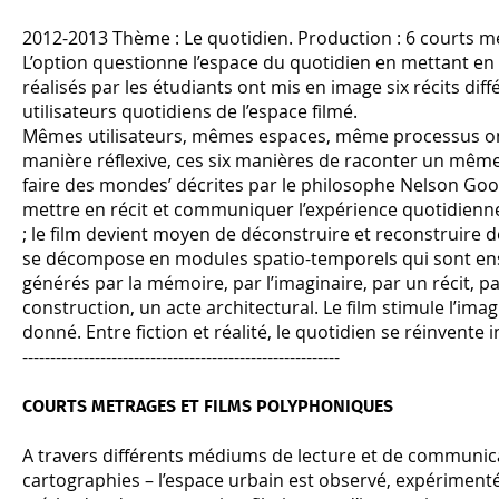
2012-2013 Thème : Le quotidien. Production : 6 courts m
L’option questionne l’espace du quotidien en mettant en 
réalisés par les étudiants ont mis en image six récits d
utilisateurs quotidiens de l’espace filmé.
Mêmes utilisateurs, mêmes espaces, même processus ont g
manière réflexive, ces six manières de raconter un même 
faire des mondes’ décrites par le philosophe Nelson Go
mettre en récit et communiquer l’expérience quotidienn
; le film devient moyen de déconstruire et reconstruire des
se décompose en modules spatio-temporels qui sont ensui
générés par la mémoire, par l’imaginaire, par un récit, par
construction, un acte architectural. Le film stimule l’ima
donné. Entre fiction et réalité, le quotidien se réinvente 
---------------------------------------------------------
COURTS METRAGES ET FILMS POLYPHONIQUES
A travers différents médiums de lecture et de communicati
cartographies – l’espace urbain est observé, expérimen