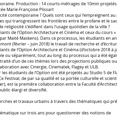
mporaine. Production : 14 courts-métrages de 10min projeté
ée Marie-Françoise Plissart
ité contemporaine ? Quels sont ceux qui l’empreignent au 
es qui transgressent les frontières entre le profane et le sac
de religiosité s'édifient dans l’usage quotidien de la ville ?
iants de l’Option Architecture et Cinéma et ceux du cours « 
r Maïté Maskens). Dans ce processus, les étudiants en an
nt (février – juin 2018) le travail de recherche et d’écritu
ants de l’Option Architecture et Cinéma (d’octobre 2018 à j
mble ou séparément, tout au long du processus qui a été éga
traité d’un de ces thèmes lors des projections publiques o
aboration avec Cinergie, Cinematek, Flagey et ULB.
les étudiants de l’Option ont été projetés au Studio 5 de Fl
Ce Festival, de par sa qualité́ et sa portée culturelle et scient
), est la première collaboration entre la Faculté d’Architect
lic élargi et diversifié.
herches et travaux urbains à travers des thématiques qui pr
 thématique sur trois ans pour questionner des notions de