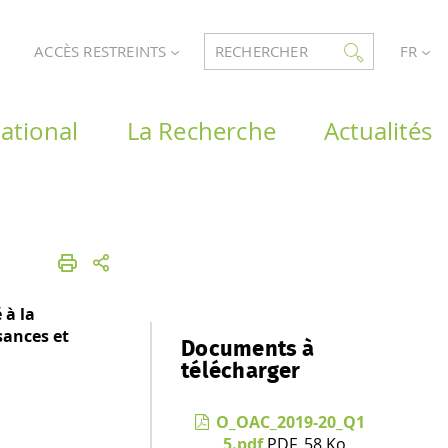
ACCÈS RESTREINTS
RECHERCHER
FR
ational
La Recherche
Actualités
 à la
sances et
Documents à
télécharger
O_OAC_2019-20_Q1
_5.pdf
PDF, 58 Ko