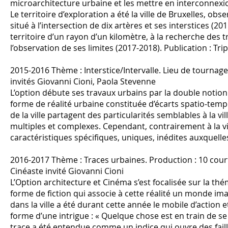
microarchitecture urbaine et les mettre en interconnexion : 
Le territoire d’exploration a été la ville de Bruxelles, ob
situé à l’intersection de dix artères et ses interstices (2
territoire d’un rayon d’un kilomètre, à la recherche des t
l’observation de ses limites (2017-2018). Publication : Tri
2015-2016 Thème : Interstice/Intervalle. Lieu de tournag
invités Giovanni Cioni, Paola Stevenne
L’option débute ses travaux urbains par la double notion
forme de réalité urbaine constituée d’écarts spatio-tempor
de la ville partagent des particularités semblables à la v
multiples et complexes. Cependant, contrairement à la vil
caractéristiques spécifiques, uniques, inédites auxquelles 
2016-2017 Thème : Traces urbaines. Production : 10 courts
Cinéaste invité Giovanni Cioni
L’Option architecture et Cinéma s’est focalisée sur la th
forme de fiction qui associe à cette réalité un monde imag
dans la ville a été durant cette année le mobile d’action 
forme d’une intrigue : « Quelque chose est en train de se 
trace a été entendue comme un indice qui ouvre des failles