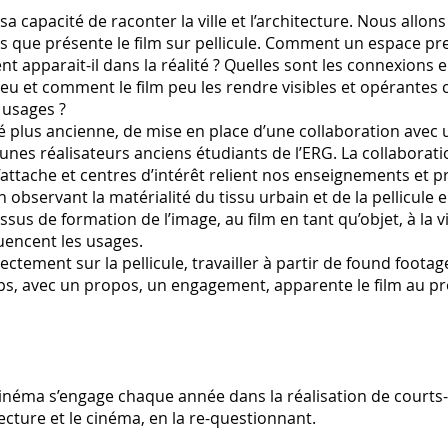
 capacité de raconter la ville et l’architecture. Nous allo
ives que présente le film sur pellicule. Comment un espace p
nt apparait-il dans la réalité ? Quelles sont les connexions e
lieu et comment le film peu les rendre visibles et opérantes 
 usages ?
nté plus ancienne, de mise en place d’une collaboration avec 
unes réalisateurs anciens étudiants de l’ERG. La collaborat
’attache et centres d’intérêt relient nos enseignements et pr
n observant la matérialité du tissu urbain et de la pellicul
ssus de formation de l’image, au film en tant qu’objet, à la 
luencent les usages.
ectement sur la pellicule, travailler à partir de found footag
mps, avec un propos, un engagement, apparente le film au p
Cinéma s’engage chaque année dans la réalisation de court
tecture et le cinéma, en la re-questionnant.