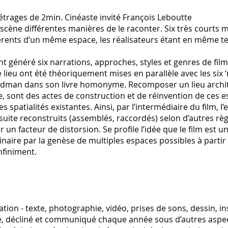
étrages de 2min. Cinéaste invité François Leboutte
scène différentes manières de le raconter. Six très courts 
ifférents d’un même espace, les réalisateurs étant en même t
énéré six narrations, approches, styles et genres de films
lieu ont été théoriquement mises en parallèle avec les six 
odman dans son livre homonyme. Recomposer un lieu archit
e, sont des actes de construction et de réinvention de ces
 spatialités existantes. Ainsi, par l’intermédiaire du film, l
te reconstruits (assemblés, raccordés) selon d’autres règl
 un facteur de distorsion. Se profile l’idée que le film est u
ginaire par la genèse de multiples espaces possibles à partir 
infiniment.
on - texte, photographie, vidéo, prises de sons, dessin, ins
té, décliné et communiqué chaque année sous d’autres aspec