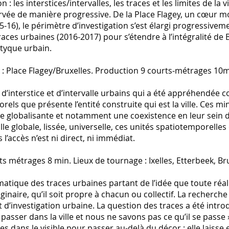
les interstices/intervalles, les traces et les limites de la vil
servée de manière progressive. De la Place Flagey, un cœur mo
015-16), le périmètre d’investigation s’est élargi progressivem
races urbaines (2016-2017) pour s’étendre à l’intégralité de 
ptyque urbain.
e : Place Flagey/Bruxelles. Production 9 courts-métrages 10m
 d’interstice et d’intervalle urbains qui a été appréhendée
els que présente l’entité construite qui est la ville. Ces m
ille globalisante et notamment une coexistence en leur sein d
le globale, lissée, universelle, ces unités spatiotemporelles
l’accès n’est ni direct, ni immédiat.
 métrages 8 min. Lieux de tournage : Ixelles, Etterbeek, Brux
ématique des traces urbaines partant de l’idée que toute réal
inaire, qu’il soit propre à chacun ou collectif. La recherche
et d’investigation urbaine. La question des traces a été intro
passer dans la ville et nous ne savons pas ce qu’il se passe 
 dans le visible pour passer au-delà du décor ; elle laisse 