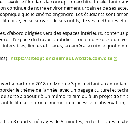
ut avoir le film dans la conception architecturale, tant dan
ation continue de notre environnement urbain et de ses acte
ilosophique que le cinéma engendre. Les étudiants sont ame
filmique, en se servant de ses outils, de ses méthodes et 
es, d’abord dirigées vers des espaces intérieurs, contenus p
zero – l’espace du travail quotidien – ou en-dessous du nive
s interstices, limites et traces, la caméra scrute le quotidien 
ss) :
https://siteoptioncinemaul.wixsite.com/site
uvert à partir de 2018 un Module 3 permettant aux étudiants
border le thème de l’année, avec un bagage culturel et tech
e sorte à aboutir à un mémoire-film ou à un projet de fin d
isant le film à l’intérieur-même du processus d’observation,
duction 8 courts-métrages de 9 minutes, en techniques mixte