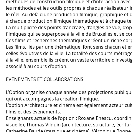
méthodes de construction filmique et d’interaction avec l
les méthodes et les outils propres à chaque réalisateur
le réel. Au-delà d’une production filmique, graphique et 
à chaque production filmique thématique et à chaque ter
La multiplicité des points d’ancrage, d’angles de vue, d’
filmiques qui se superpose à la ville de Bruxelles et se 
Ces films et recherches thématiques créent un riche corpu
Les films, liés par une thématique, font sens chacun et e
celles évolutives de la ville. La totalité des courts métr
à la ville, ensemble ils créent un vaste territoire d’invest
associé à au cours d’option.
EVENEMENTS ET COLLABORATIONS
L’Option organise chaque année des projections publique
qui ont accompagnés la création filmique.
L’option Architecture et cinéma est également acteur cul
films et des événements.
Enseignants actuels de l’option : Roxane Enescu, coordi
visuelle), Thomas Vilquin (architecture, structure, écritur
Catherine Baude (musique et cinéma), Véronique Boone (L