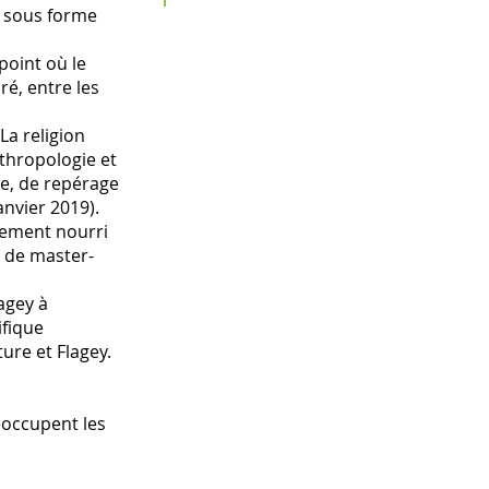
s sous forme
point où le
ré, entre les
La religion
thropologie et
re, de repérage
anvier 2019).
lement nourri
u de master-
agey à
ifique
ure et Flagey.
éoccupent les